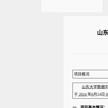
山
项目概况
山东大学
数据
于
2024
年
6
月
24
日
0
一、项目基本情况
：