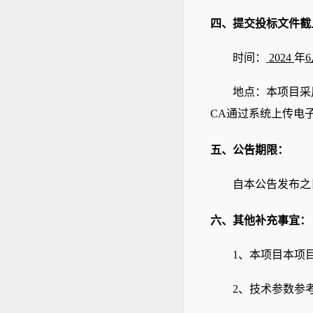
四、提交投标文件
截
时间：
2024
年
6
地点：本项目采
CA通过系统上传电
五、公告期限
：
自本公告发布之
六、其他补充事宜
：
1、本项目本项
2、技术参数参