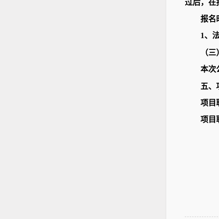
过后，在
报名
1、
（三
本次
五、
项目
项目联