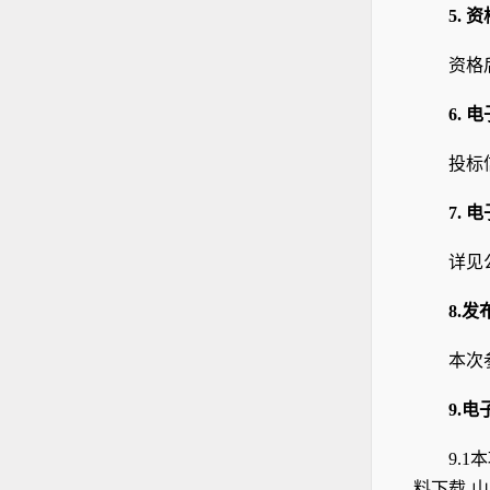
5.
资
资格
6.
电
投标
7.
电
详见
8.
发
本次
9.
电
9.1
本
料下载-