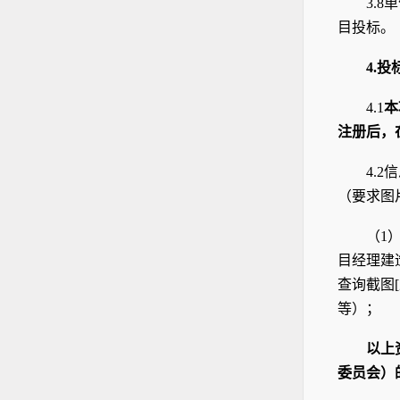
3.8
单
目投标。
4.
投
4.1
本
注册后，
4.2
信
（要求图
（1
目经理建
查询截图
等）；
以上
委员会）