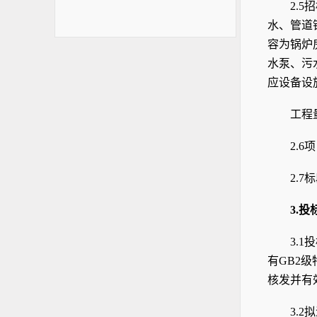
2.5
招
水、管道
容为锅炉
水泵、污
应设备设
工程
2.6
项
2.7
标
3.
投
3.1
投
有GB2
核发并有
3.2
拟