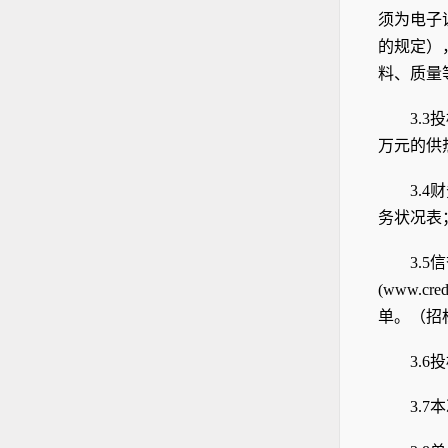
须为电子
的规定）
料、质量
3.3
投
万元的供
3.4
财
务状况表
3.5
信
(www.c
单
。（招
3.6
投
3.7
本