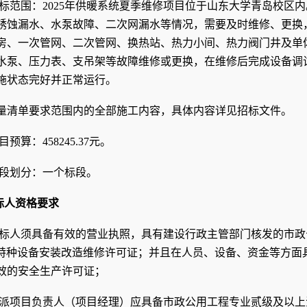
标范围：2025年供暖系统夏季维修项目位于山东大学青岛校区
锈蚀漏水、水泵故障、二次网漏水等情况，需要及时维修、更换
房、一次管网、二次管网、换热站、热力小间、热力阀门井及单
水泵、压力表、支吊架等故障维修或更换，在维修后完成设备调
施状态完好并正常运行。
量清单要求范围内的全部施工内容，具体内容详见招标文件。
目预算：
458245.37
元。
段划分：一个标段。
标人资格要求
标人须
具备有效的营业执
照，具有建设行政主管部门核发的市政
级特种设备安装改造维修许可证
；
并且在人员、设备、资金等方面
效的安全生产许可证；
派项目负责人（项目经理）应具备市政公用工程专业贰级及以上