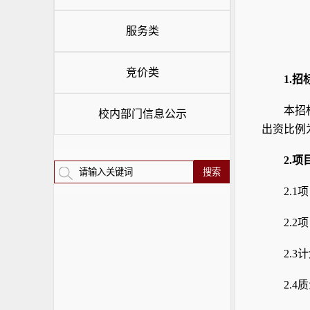
服务类
竞价类
1.
招
本招
校内部门信息公示
出资比例
2.
项
2.1
项
2.2
项
2.3
计
2.4
质