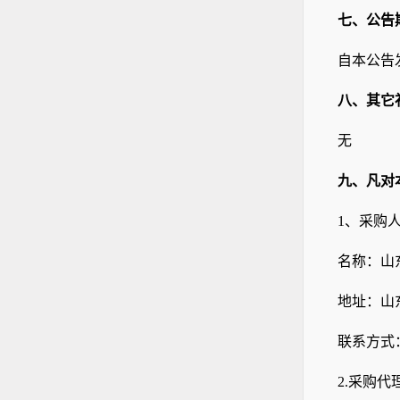
七、公告
自本公告
八、其它
无
九、凡对
1、采购
名称：山
地址：山
联系方式
2.采购代