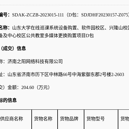
编号：
SDAK-ZCZB-2023015-111
（
D包：SDJDHF20230157-Z075
名称：
山东大学在线巡课系统设备购置、软件园校区、兴隆山校
备及中心校区公共教室多媒体更换购置项目
D
包
（成交）信息
称：济南之阳网络科技有限公司
址：山东省济南市历下区中林路
66号中海紫御东郡2号楼2-2603
交）金额：
204
.
60（万元）
标的信息
供应商名称
货物名称
货物品牌
货物型号
货