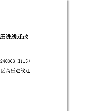
压进线迁改
0240368
-
H115
）
校区高压进线迁