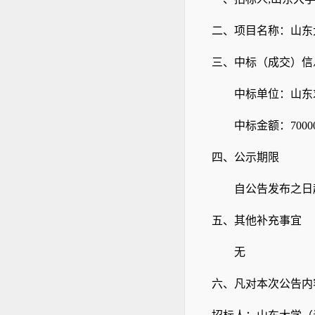
二、项目名称：
山东
三、
中标
（
成交）
信
中标单
位：山东
中标金额
：
7000
四、
公示期限
自公告发布之日
五、
其他补充事宜
无
六、
凡对本次公告内