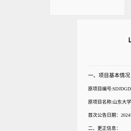
一、项目
基本情况
原项目
编号
:SDJDGD
原项目
名称
:山东大
首次公告日期：
202
二、
更正信息
：