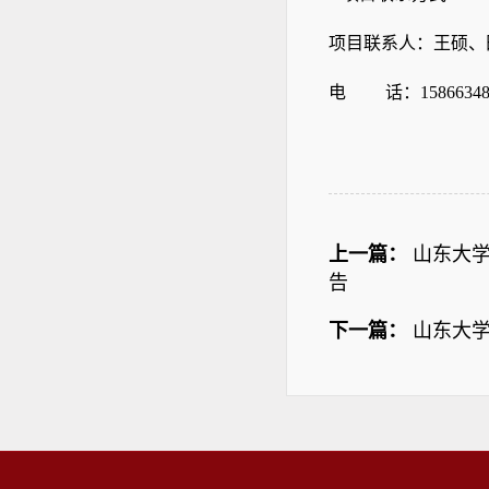
项目联系人：王硕、
电
话：
1586634
上一篇：
山东大
告
下一篇：
山东大