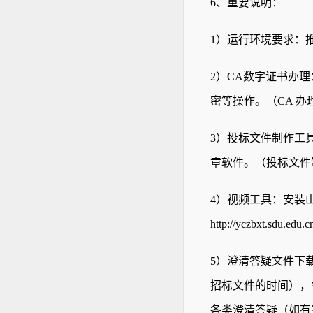
6
、重要说明：
1
）运行环境要求：
2
）
CA
数字证书办理
密等操作。（
CA
办
3
）投标文件制作工
章软件。（投标文件
4
）视频工具：安装
http://yczbxt.sdu.edu.
5
）澄清答疑文件下
招标文件的时间），
各类澄清答疑（如有