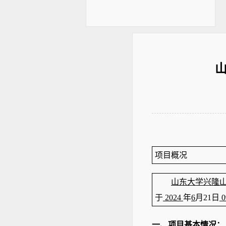
项目概况
山东大学兴隆
于
2024
年
6
月
21
日
0
一、项目基本情况
：